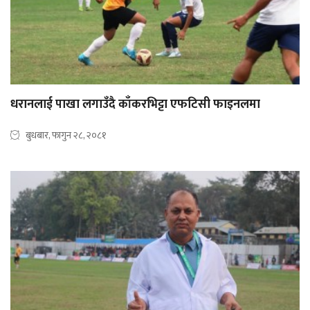
धरानलाई पाखा लगाउँदै काँकरभिट्टा एफटिसी फाइनलमा
बुधबार, फागुन २८, २०८१