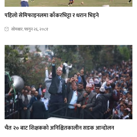
पहिलो सेमिफाइनलमा काँकरभिट्टा र धरान भिड्ने
सोमबार, फागुन २६, २०८१
चैत २० बाट शिक्षकको अनिश्चितकालीन सडक आन्दोलन