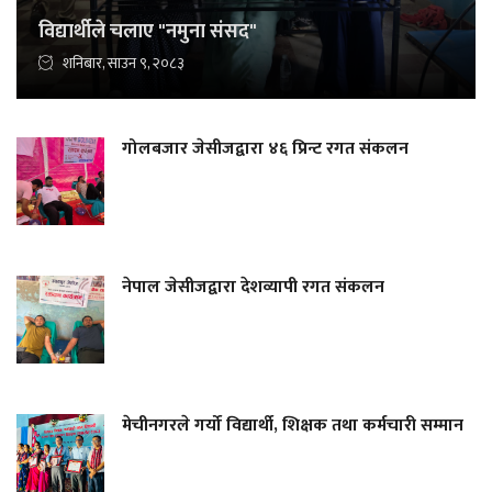
विद्यार्थीले चलाए "नमुना संसद"
शनिबार, साउन ९, २०८३
गोलबजार जेसीजद्वारा ४६ प्रिन्ट रगत संकलन
नेपाल जेसीजद्वारा देशव्यापी रगत संकलन
मेचीनगरले गर्यो विद्यार्थी, शिक्षक तथा कर्मचारी सम्मान