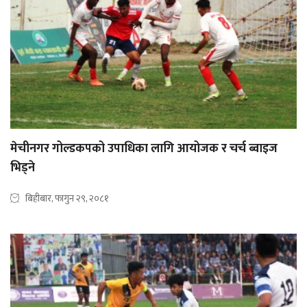
मेचीनगर गोल्डकपको उपाधिका लागि आयोजक र चर्च ब्वाइज
भिड्ने
बिहीबार, फागुन २९, २०८१