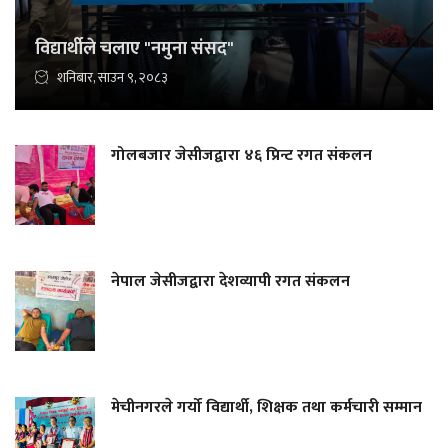
विद्यार्थीले चलाए "नमुना संसद"
शनिबार, साउन ९, २०८३
गोलबजार जेसीजद्वारा ४६ प्रिन्ट रगत संकलन
नेपाल जेसीजद्वारा देशव्यापी रगत संकलन
मेचीनगरले गर्यो विद्यार्थी, शिक्षक तथा कर्मचारी सम्मान