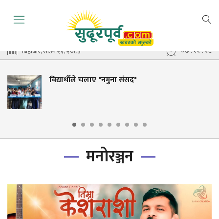
०७ : ११ : २९
बिहीबार, साउन २१, २०८३
विद्यार्थीले चलाए "नमुना संसद"
मनोरञ्जन