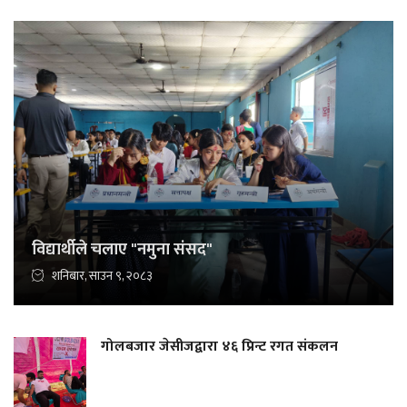
विद्यार्थीले चलाए "नमुना संसद"
शनिबार, साउन ९, २०८३
गोलबजार जेसीजद्वारा ४६ प्रिन्ट रगत संकलन