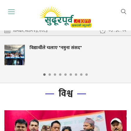
०३ : ३८ : ०३
शनिबार, साउन २३, २०८३
विद्यार्थीले चलाए "नमुना संसद"
विश्व