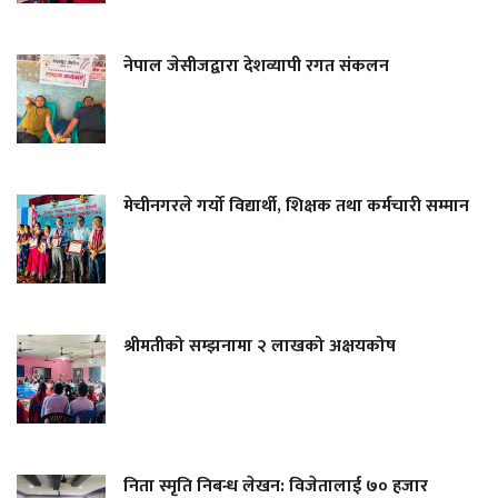
नेपाल जेसीजद्वारा देशव्यापी रगत संकलन
मेचीनगरले गर्यो विद्यार्थी, शिक्षक तथा कर्मचारी सम्मान
श्रीमतीको सम्झनामा २ लाखको अक्षयकोष
निता स्मृति निबन्ध लेखन: विजेतालाई ७० हजार