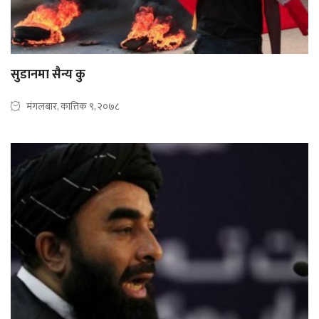
सुडानमा सैन्य कु
मंगलबार, कात्तिक ९, २०७८