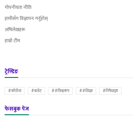
गोपनीयता नीति
हामीसँग विज्ञापन गर्नुहोस्
अभिलेखहरू
हाम्रो टीम
ट्रेण्डिङ
#कोरोना
#बजेट
##विश्वकप
##शिक्षा
#निषेधाज्ञा
फेसबुक पेज