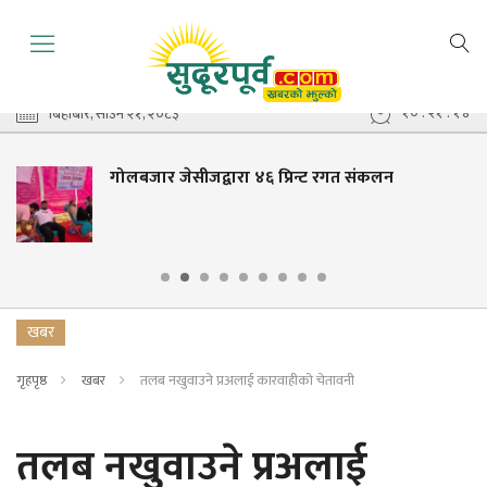
१० : २१ : १५
बिहीबार, साउन २१, २०८३
गोलबजार जेसीजद्वारा ४६ प्रिन्ट रगत संकलन
खबर
गृहपृष्ठ
खबर
तलब नखुवाउने प्रअलाई कारवाहीको चेतावनी
तलब नखुवाउने प्रअलाई