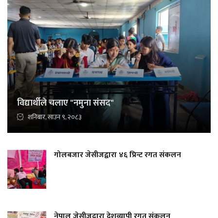
विद्यार्थीले चलाए "नमुना संसद"
शनिबार, साउन ९, २०८३
गोलबजार जेसीजद्वारा ४६ प्रिन्ट रगत संकलन
नेपाल जेसीजद्वारा देशव्यापी रगत संकलन