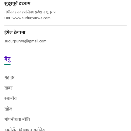
सुदूरपूर्व डटकम
मेचीनगर नगरपालिका प्रदेश नं. १, झापा
URL: www.sudurpurwa.com
ईमेल ठेगाना
sudurpurwa@gmail.com
मेनु
गृहपृष्ठ
खबर
स्थानीय
खोज
गोपनीयता नीति
हामीसँग विज्ञापन गर्नुहोस्