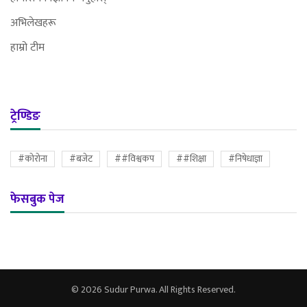
अभिलेखहरू
हाम्रो टीम
ट्रेण्डिङ
#कोरोना
#बजेट
##विश्वकप
##शिक्षा
#निषेधाज्ञा
फेसबुक पेज
© 2026 Sudur Purwa. All Rights Reserved.