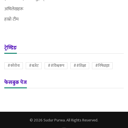
अभिलेखहरू
हाम्रो टीम
ट्रेण्डिङ
#कोरोना
#बजेट
##विश्वकप
##शिक्षा
#निषेधाज्ञा
फेसबुक पेज
© 2026 Sudur Purwa. All Rights Reserved.