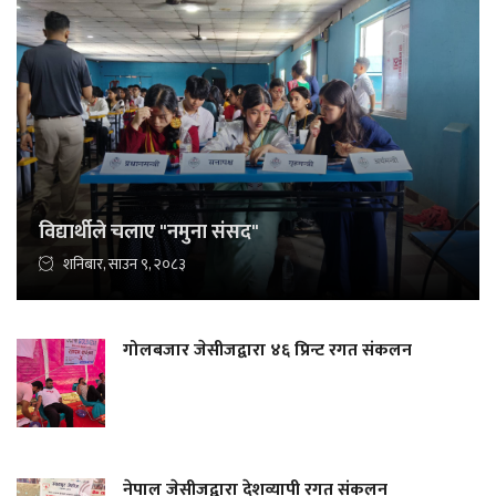
विद्यार्थीले चलाए "नमुना संसद"
शनिबार, साउन ९, २०८३
गोलबजार जेसीजद्वारा ४६ प्रिन्ट रगत संकलन
नेपाल जेसीजद्वारा देशव्यापी रगत संकलन