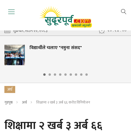
१० : १४ : ०१
शुक्रबार, साउन २२, २०८३
विद्यार्थीले चलाए "नमुना संसद"
अर्थ
गृहपृष्ठ
अर्थ
शिक्षामा २ खर्ब ३ अर्ब ६६ करोड विनियोजन
शिक्षामा २ खर्ब ३ अर्ब ६६