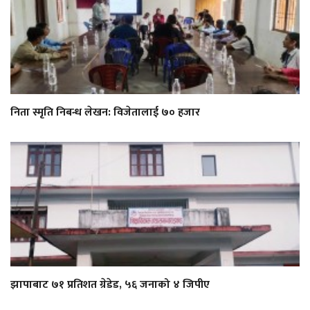
निता स्मृति निबन्ध लेखन: विजेतालाई ७० हजार
झापाबाट ७१ प्रतिशत ग्रेडेड, ५६ जनाको ४ जिपीए