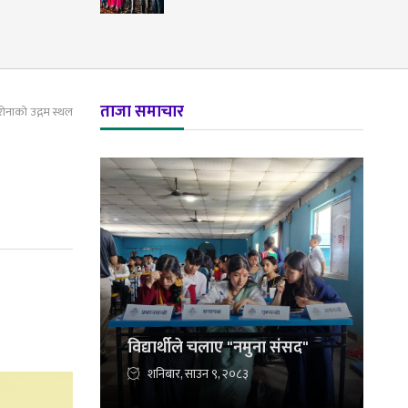
ताजा समाचार
रोनाको उद्गम स्थल
विद्यार्थीले चलाए "नमुना संसद"
शनिबार, साउन ९, २०८३