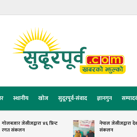
र
स्थानीय
खोज
सुदूरपूर्व-संवाद
ज्ञानगुन
सम्पाद
गोलबजार जेसीजद्वारा ४६ प्रिन्ट
नेपाल जेसीजद्वारा दे
रगत संकलन
संकलन