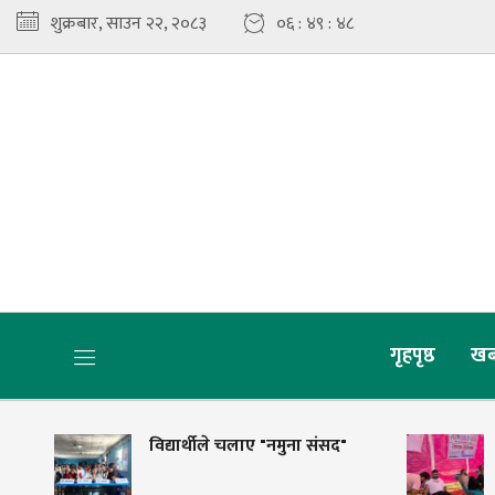
शुक्रबार, साउन २२, २०८३
०६ : ४९ : ५०
गृहपृष्ठ
खब
विद्यार्थीले चलाए "नमुना संसद"