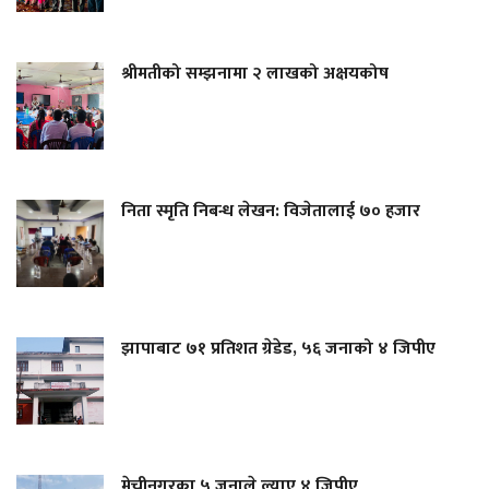
श्रीमतीको सम्झनामा २ लाखको अक्षयकोष
निता स्मृति निबन्ध लेखन: विजेतालाई ७० हजार
झापाबाट ७१ प्रतिशत ग्रेडेड, ५६ जनाको ४ जिपीए
मेचीनगरका ५ जनाले ल्याए ४ जिपीए