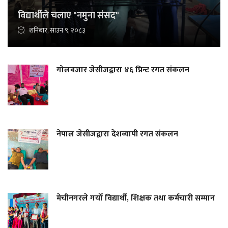
विद्यार्थीले चलाए "नमुना संसद"
शनिबार, साउन ९, २०८३
गोलबजार जेसीजद्वारा ४६ प्रिन्ट रगत संकलन
नेपाल जेसीजद्वारा देशव्यापी रगत संकलन
मेचीनगरले गर्यो विद्यार्थी, शिक्षक तथा कर्मचारी सम्मान