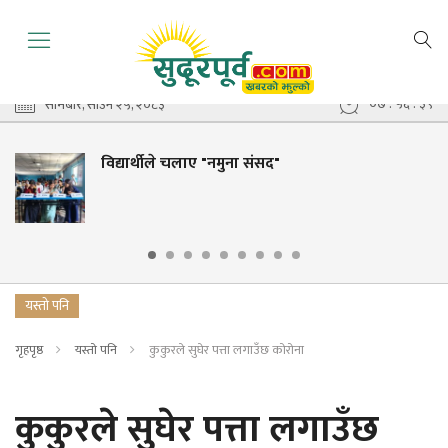
०७ : ५६ : ४०
सोमबार, साउन २५, २०८३
विद्यार्थीले चलाए "नमुना संसद"
यस्तो पनि
गृहपृष्ठ
यस्तो पनि
कुकुरले सुघेर पत्ता लगाउँछ कोरोना
कुकुरले सुघेर पत्ता लगाउँछ