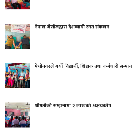
नेपाल जेसीजद्वारा देशव्यापी रगत संकलन
मेचीनगरले गर्यो विद्यार्थी, शिक्षक तथा कर्मचारी सम्मान
श्रीमतीको सम्झनामा २ लाखको अक्षयकोष