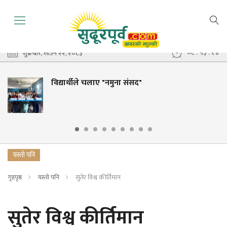
०८ : ५३ : १५
शुक्रबार, साउन २२, २०८३
विद्यार्थीले चलाए "नमुना संसद"
यस्तो पनि
गृहपृष्ठ
यस्तो पनि
सुतेर विश्व कीर्तिमान
सुतेर विश्व कीर्तिमान