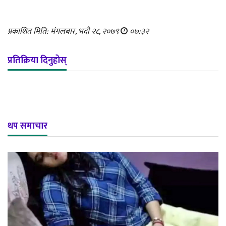
प्रकाशित मिति: मंगलबार, भदौ २८, २०७९
०७:३२
प्रतिक्रिया दिनुहोस्
थप समाचार