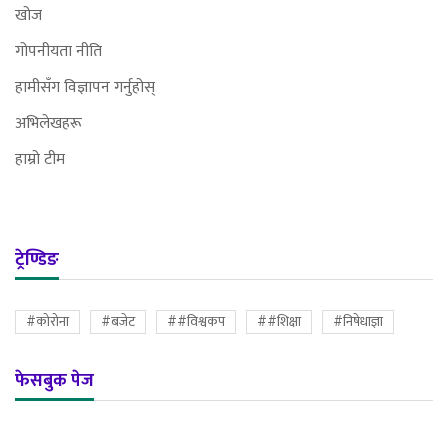
खोज
गोपनीयता नीति
हामीसँग विज्ञापन गर्नुहोस्
अभिलेखहरू
हाम्रो टीम
ट्रेण्डिङ
#कोरोना
#बजेट
##विश्वकप
##शिक्षा
#निषेधाज्ञा
फेसबुक पेज