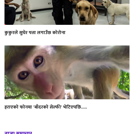
कुकुरले सुघेर पत्ता लगाउँछ कोरोना
हराएको फोनमा 'बाँदरको सेल्फी' भेटिएपछि.....
ताजा समाचार