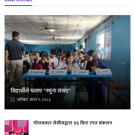
विद्यार्थीले चलाए "नमुना संसद"
शनिबार, साउन ९, २०८३
गोलबजार जेसीजद्वारा ४६ प्रिन्ट रगत संकलन