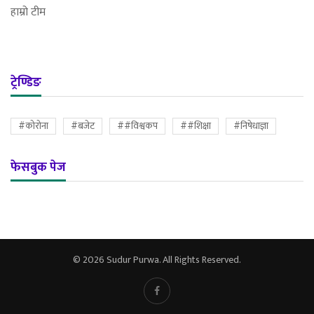
हाम्रो टीम
ट्रेण्डिङ
#कोरोना
#बजेट
##विश्वकप
##शिक्षा
#निषेधाज्ञा
फेसबुक पेज
© 2026 Sudur Purwa. All Rights Reserved.