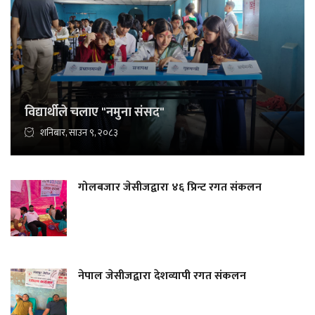
विद्यार्थीले चलाए "नमुना संसद"
शनिबार, साउन ९, २०८३
गोलबजार जेसीजद्वारा ४६ प्रिन्ट रगत संकलन
नेपाल जेसीजद्वारा देशव्यापी रगत संकलन