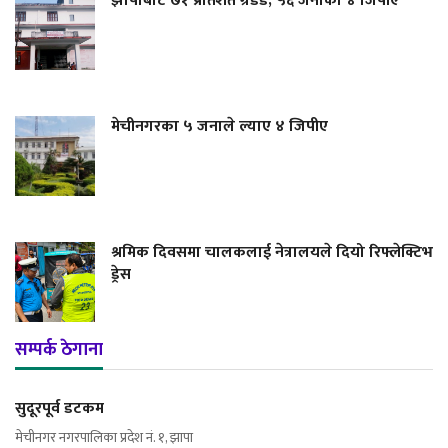
झापाबाट ७१ प्रतिशत ग्रेडेड, ५६ जनाको ४ जिपीए
मेचीनगरका ५ जनाले ल्याए ४ जिपीए
श्रमिक दिवसमा चालकलाई नेत्रालयले दियो रिफ्लेक्टिभ
ड्रेस
सम्पर्क ठेगाना
सुदूरपूर्व डटकम
मेचीनगर नगरपालिका प्रदेश नं. १, झापा