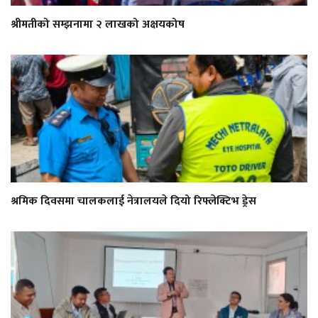
श्रीमतीको सम्झनामा २ लाखको अक्षयकोष
श्रमिक दिवसमा चालकलाई नेत्रालयले दियो रिफ्लेक्टिभ ड्रेस