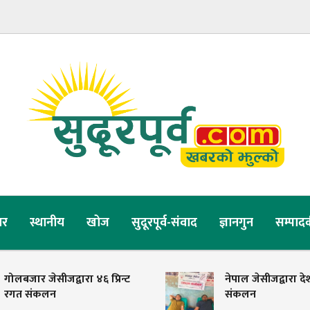
र
स्थानीय
खोज
सुदूरपूर्व-संवाद
ज्ञानगुन
सम्पाद
गोलबजार जेसीजद्वारा ४६ प्रिन्ट
नेपाल जेसीजद्वारा दे
रगत संकलन
संकलन