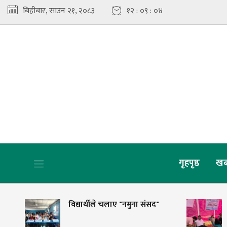
बिहीबार, साउन २१, २०८३
१२ : ०९ : ०५
गृहपृष्ठ
खब
विद्यार्थीले चलाए "नमुना संसद"