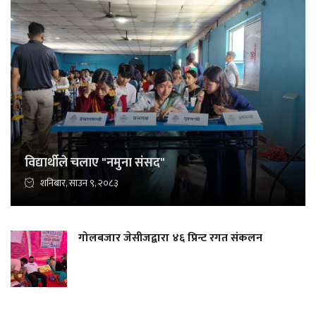
विद्यार्थीले चलाए "नमुना संसद"
शनिबार, साउन ९, २०८३
गोलबजार जेसीजद्वारा ४६ प्रिन्ट रगत संकलन