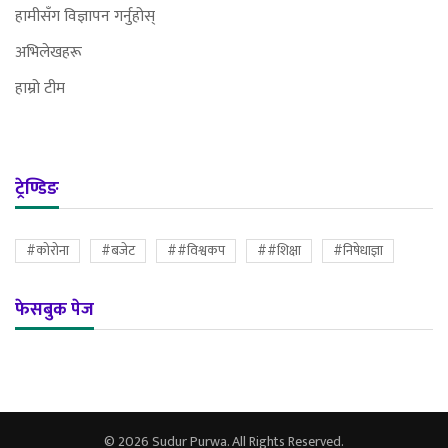
हामीसँग विज्ञापन गर्नुहोस्
अभिलेखहरू
हाम्रो टीम
ट्रेण्डिङ
#कोरोना
#बजेट
##विश्वकप
##शिक्षा
#निषेधाज्ञा
फेसबुक पेज
© 2026 Sudur Purwa. All Rights Reserved.