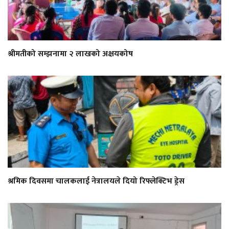
श्रीमतीको सम्झनामा २ लाखको अक्षयकोष
श्रमिक दिवसमा चालकलाई नेत्रालयले दियो रिफ्लेक्टिभ ड्रेस