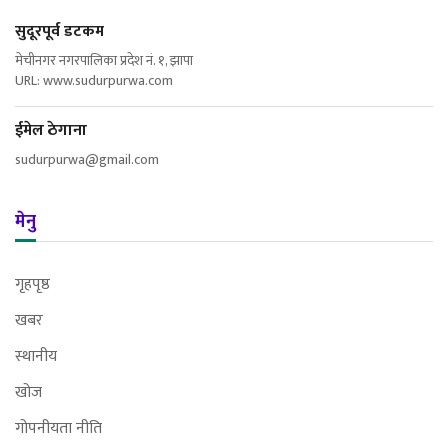
सुदूरपूर्व डटकम
मेचीनगर नगरपालिका प्रदेश नं. १, झापा
URL: www.sudurpurwa.com
ईमेल ठेगाना
sudurpurwa@gmail.com
मेनु
गृहपृष्ठ
खबर
स्थानीय
खोज
गोपनीयता नीति