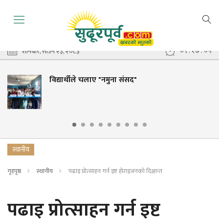
०९ : १७ : ०६
शनिबार, साउन २३, २०८३
विद्यार्थीले चलाए "नमुना संसद"
स्थानीय
गृहपृष्ठ
स्थानीय
पढाइ प्रोत्साहन गर्न इष्ट होराइजनको दिक्षान्त
पढाइ प्रोत्साहन गर्न इष्ट